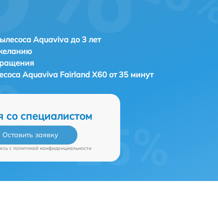
ылесоса Aquaviva до 3 лет
 желанию
бращения
лесоса
Aquaviva Fairland X60 от 35 минут
я со специалистом
Оставить заявку
есь c
политикой конфиденциальности