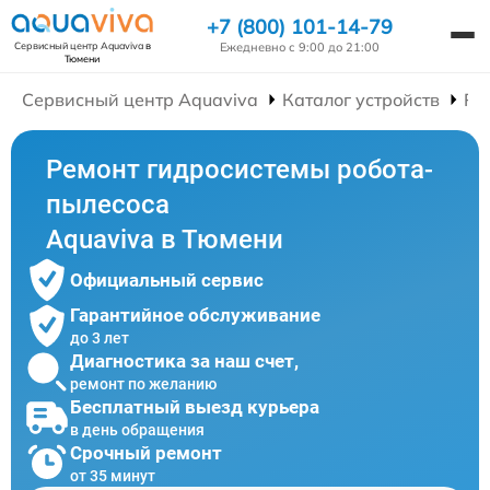
+7 (800) 101-14-79
Ежедневно с 9:00 до 21:00
Сервисный центр Aquaviva
в
Тюмени
Сервисный центр Aquaviva
Каталог устройств
Ре
Ремонт гидросистемы робота-
пылесоса
Aquaviva в Тюмени
Официальный сервис
Гарантийное обслуживание
до 3 лет
Диагностика за наш счет,
ремонт по желанию
Бесплатный выезд курьера
в день обращения
Срочный ремонт
от 35 минут